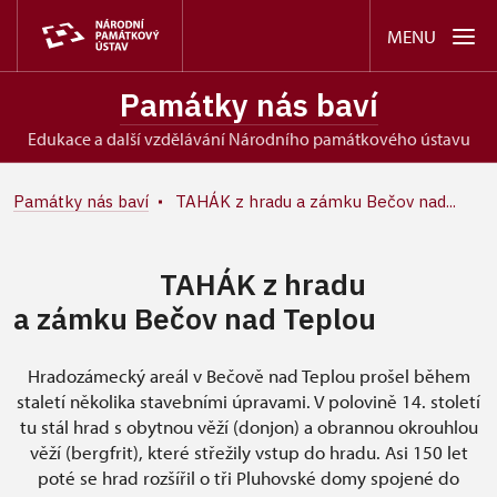
MENU
Památky nás baví
edukace a další vzdělávání Národního památkového ústavu
Památky nás baví
TAHÁK z hradu a zámku Bečov nad...
TAHÁK z hradu
a zámku Bečov nad Teplou
Hradozámecký areál v Bečově nad Teplou prošel během
staletí několika stavebními úpravami. V polovině 14. století
tu stál hrad s obytnou věží (donjon) a obrannou okrouhlou
věží (bergfrit), které střežily vstup do hradu. Asi 150 let
poté se hrad rozšířil o tři Pluhovské domy spojené do