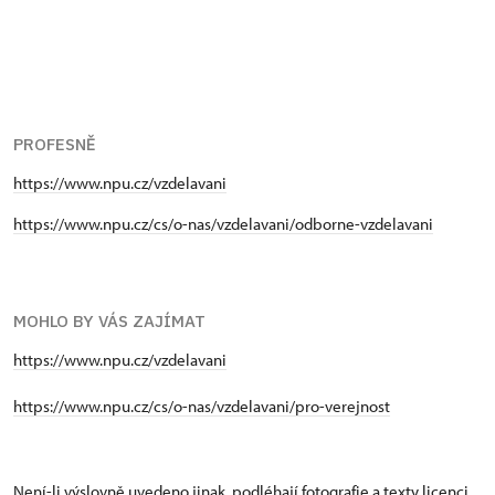
PROFESNĚ
https://www.npu.cz/vzdelavani
https://www.npu.cz/cs/o-nas/vzdelavani/odborne-vzdelavani
MOHLO BY VÁS ZAJÍMAT
https://www.npu.cz/vzdelavani
https://www.npu.cz/cs/o-nas/vzdelavani/pro-verejnost
Není-li výslovně uvedeno jinak, podléhají fotografie a texty
licenci