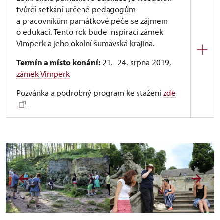
tvůrčí setkání určené pedagogům
prázdnin). Podmínkou pro získání osvědčení je
a pracovníkům památkové péče se zájmem
účast na minimálně 80 % programu.
Teoretická
o edukaci. Tento rok bude inspirací zámek
část
výuky bude doplněna
třemi praktickými
Vimperk a jeho okolní šumavská krajina.
dílnami
– zednickou, tesařskou a kovářskou.
Termín a místo konání:
21.–24. srpna 2019,
zámek Vimperk
Pozvánka a podrobný program ke stažení
zde
.
Anotace:
Letní škola památkové edukace je
vícedenní tvůrčí setkání. Tentokrát bude inspirací
zámek Vimperk a jeho okolní šumavská krajina.
Budeme objevovat na první pohled neviditelnou
hodnotu památek a hluboce zakořeněnou tradici
vyprávění jako nejpřirozenější lidskou činnost
i umění zároveň.
Cílová skupina:
učitelé, lektoři vzdělávacích
programů v historickém prostředí (průvodci,