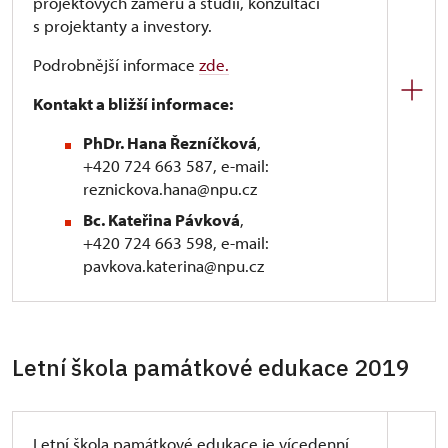
projektových záměrů a studií, konzultací
s projektanty a investory.
Podrobnější informace
zde.
Kontakt a bližší informace:
PhDr. Hana Řezníčková
,
+420 724 663 587, e-mail:
reznickova.hana@npu.cz
Bc. Kateřina Pávková
,
+420 724 663 598, e-mail:
pavkova.katerina@npu.cz
Vzdělávací program
je koncipován tak, aby
účastníci obsáhli problematiku technologie péče
o památky v celé její šíři a souvislostech. Obsahuje
Letní škola památkové edukace 2019
24 témat
s celkem
80 hodinami
.
Výuka bude probíhat formou jednodenních
Letní škola památkové edukace je vícedenní
soustředění každý měsíc (s výjimkou letních