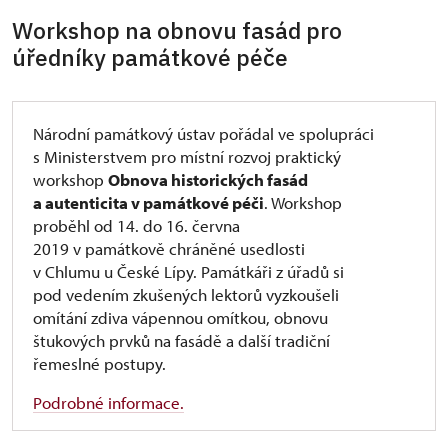
kasteláni, dobrovolníci, volnočasoví pedagogové).
Workshop na obnovu fasád pro
Kurzovné:
500,- Kč, zaměstnanci NPÚ 300,- Kč.
úředníky památkové péče
Poplatek nezahrnuje ubytování a stravování.
Program
Národní památkový ústav pořádal ve spolupráci
Středa 21. 8. 2019
s Ministerstvem pro místní rozvoj praktický
13:30 Registrace
workshop
Obnova historických fasád
14:00 Zahájení Letní školy památkové edukace
a autenticita v památkové péči
. Workshop
14:00 – 15:00 Úvodní přednáška
proběhl od 14. do 16. června
15:00 – 18:00 Edukační aktivity zámku Vimperk –
2019 v památkově chráněné usedlosti
příklad dobré praxe
v Chlumu u České Lípy. Památkáři z úřadů si
Čtvrtek 22. 8. 2019
pod vedením zkušených lektorů vyzkoušeli
9:00 – 18:00 NA POČÁTKU BYLO SLOVO - praktická
omítání zdiva vápennou omítkou, obnovu
dílna I. (práce ve skupinách)
štukových prvků na fasádě a další tradiční
Pátek 23. 8. 2019
řemeslné postupy.
9:00 – 12:30 VIDĚT NEVIDĚNÉ - praktická dílna II.
(práce ve skupinách)
Podrobné informace.
14:00 – 15:30 Prezentace výstupů
15:30 – 16:00 Reflexe, ukončení oficiální části