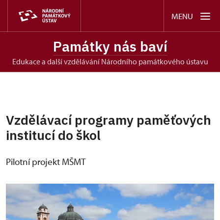
MENU
Památky nás baví
edukace a další vzdělávání Národního památkového ústavu
Vzdělávací programy paměťových
institucí do škol
Pilotní projekt MŠMT