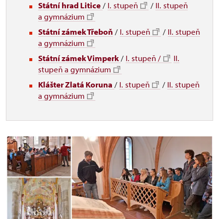
Státní hrad Litice
/
I. stupeň
/
II. stupeň
a gymnázium
Státní zámek Třeboň
/
I. stupeň
/
II. stupeň
a gymnázium
Státní zámek Vimperk
/
I. stupeň /
II.
stupeň a gymnázium
Klášter Zlatá Koruna
/
I. stupeň
/
II. stupeň
a gymnázium