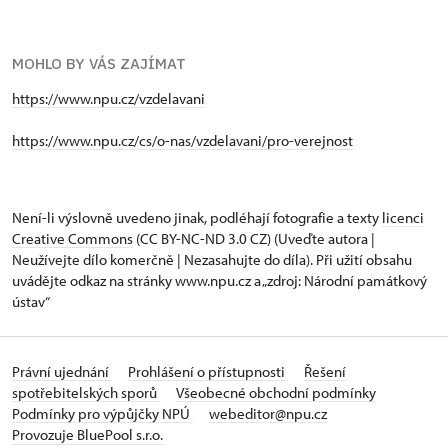
MOHLO BY VÁS ZAJÍMAT
https://www.npu.cz/vzdelavani
https://www.npu.cz/cs/o-nas/vzdelavani/pro-verejnost
Není-li výslovně uvedeno jinak, podléhají fotografie a texty
licenci
Creative Commons
(CC BY-NC-ND 3.0 CZ) (Uveďte autora |
Neužívejte dílo komerčně | Nezasahujte do díla). Při užití obsahu
uvádějte odkaz na stránky www.npu.cz a „zdroj: Národní památkový
ústav“
Právní ujednání
Prohlášení o přístupnosti
Řešení
spotřebitelských sporů
Všeobecné obchodní podmínky
Podmínky pro výpůjčky NPÚ
webeditor@npu.cz
Provozuje BluePool s.r.o.