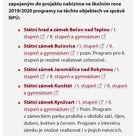
zapojeným do projektu nabízíme ve školním roce
2019/2020 programy na těchto objektech ve správě
NPÚ:
Státní hrad a zámek Bečov nad Teplou
/
I.
stupeň
/ I
I. stupeň a gymnázium
Státní zámek Bučovice
/
I. stupeň
/
II.
stupeň a gymnázium
/ pozn. Program pro II.
stupeň je možné realizovat celoročně.
Státní zámek Jaroměřice nad Rokytnou
/
I.
stupeň
/
II. stupeň a gymnázium
Státní zámek Kunštát
/
I. stupeň
/
II. stupeň
a gymnázium
Státní zámek Kynžvart
/
I. stupeň
/
II.
stupeň a gymnázium
/ Pozn. Program
v zámeckém parku probíhá v období září, říjen,
duben, květen a červen. Program v interiéru
zámku je možné realizovat i v jiných měsících.