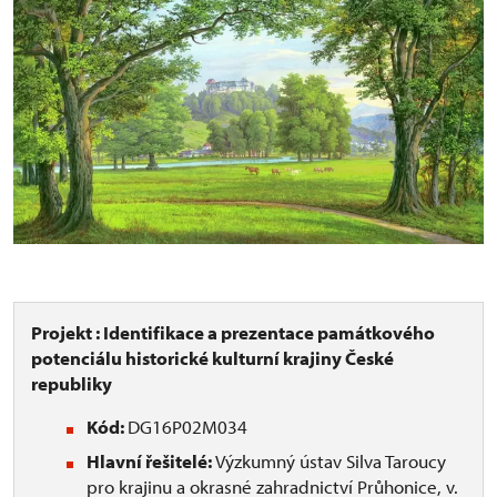
Projekt : Identifikace a prezentace památkového
potenciálu historické kulturní krajiny České
republiky
Kód:
DG16P02M034
Hlavní řešitelé:
Výzkumný ústav Silva Taroucy
pro krajinu a okrasné zahradnictví Průhonice, v.