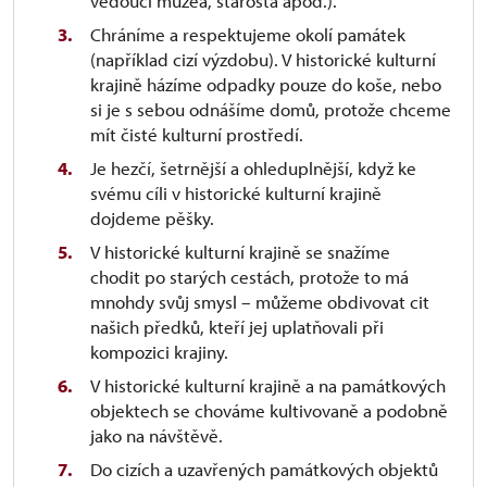
vedoucí muzea, starosta apod.).
Chráníme a respektujeme okolí památek
(například cizí výzdobu). V historické kulturní
krajině házíme odpadky pouze do koše, nebo
si je s sebou odnášíme domů, protože chceme
mít čisté kulturní prostředí.
Je hezčí, šetrnější a ohleduplnější, když ke
svému cíli v historické kulturní krajině
dojdeme pěšky.
V historické kulturní krajině se snažíme
chodit po starých cestách, protože to má
mnohdy svůj smysl – můžeme obdivovat cit
našich předků, kteří jej uplatňovali při
kompozici krajiny.
V historické kulturní krajině a na památkových
objektech se chováme kultivovaně a podobně
jako na návštěvě.
Do cizích a uzavřených památkových objektů