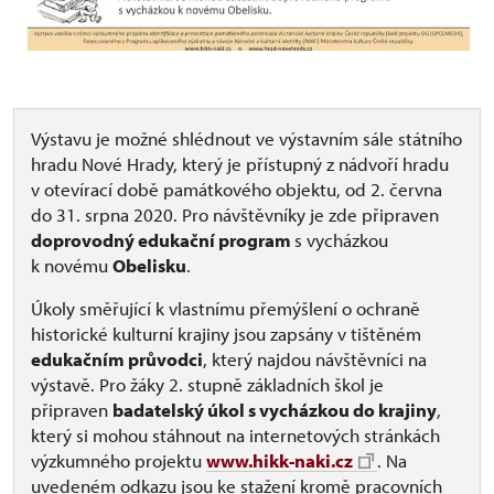
Výstavu je možné shlédnout ve výstavním sále státního
hradu Nové Hrady, který je přístupný z nádvoří hradu
v otevírací době památkového objektu, od 2. června
do 31. srpna 2020. Pro návštěvníky je zde připraven
doprovodný edukační program
s vycházkou
k novému
Obelisku
.
Úkoly směřující k vlastnímu přemýšlení o ochraně
historické kulturní krajiny jsou zapsány v tištěném
edukačním průvodci
, který najdou návštěvníci na
výstavě. Pro žáky 2. stupně základních škol je
připraven
badatelský úkol s vycházkou do krajiny
,
který si mohou stáhnout na internetových stránkách
výzkumného projektu
www.hikk-naki.cz
. Na
uvedeném odkazu jsou ke stažení kromě pracovních