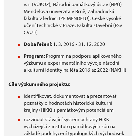
v. i. (VÚKOZ), Národní památkový ústav (NPÚ)
Mendelova univerzita v Brně, Zahradnická
fakulta v lednici (ZF MENDELU), České vysoké
učení technické v Praze, Fakulta stavební (FSv
ČVUT(
Doba řešení:
1. 3. 2016 - 31. 12. 2020
Program:
Program na podporu aplikovaného
výzkumu a experimentálního vývoje národní
a kulturní identity na léta 2016 až 2022 (NAKI II)
Cíle výzkumného projektu
:
identifikovat, dokumentovat a prezentovat
poznatky o hodnotách historické kulturní
krajiny (HiKK) s památkovým potenciálem
rozvinout stávající systém ochrany HiKK
vycházející z institutu památkových zón na
základě podchycení typologických východisek