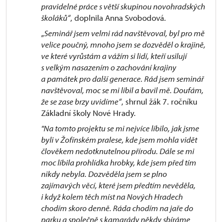
pravidelné práce s větší skupinou novohradských
školáků“
, doplnila Anna Svobodová.
„
Seminář jsem velmi rád navštěvoval, byl pro mě
velice poučný, mnoho jsem se dozvěděl o krajině,
ve které vyrůstám a vážím si lidí, kteří usilují
s velkým nasazením o zachování krajiny
a památek pro další generace. Rád jsem seminář
navštěvoval, moc se mi líbil a bavil mě. Doufám,
že se zase brzy uvidíme“
, shrnul žák 7. ročníku
Základní školy Nové Hrady.
"Na tomto projektu se mi nejvíce líbilo, jak jsme
byli v Žofínském pralese, kde jsem mohla vidět
člověkem nedotknutelnou přírodu. Dále se mi
moc líbila prohlídka hrobky, kde jsem před tím
nikdy nebyla. Dozvěděla jsem se plno
zajímavých věcí, které jsem předtím nevěděla,
i když kolem těch míst na Nových Hradech
chodím skoro denně. Ráda chodím na jaře do
parku a společně s kamarády někdy sbíráme