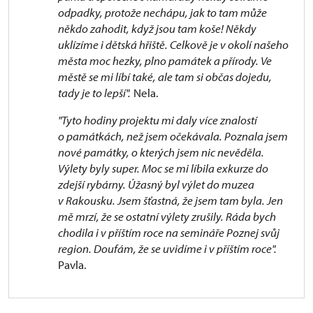
odpadky, protože nechápu, jak to tam může
někdo zahodit, když jsou tam koše! Někdy
uklízíme i dětská hřiště. Celkově je v okolí našeho
města moc hezky, plno památek a přírody. Ve
městě se mi líbí také, ale tam si občas dojedu,
tady je to lepší".
Nela.
"Tyto hodiny projektu mi daly více znalostí
o památkách, než jsem očekávala. Poznala jsem
nové památky, o kterých jsem nic nevěděla.
Výlety byly super. Moc se mi líbila exkurze do
zdejší rybárny. Úžasný byl výlet do muzea
v Rakousku. Jsem šťastná, že jsem tam byla. Jen
mě mrzí, že se ostatní výlety zrušily. Ráda bych
chodila i v příštím roce na semináře Poznej svůj
region. Doufám, že se uvidíme i v příštím roce".
Pavla.