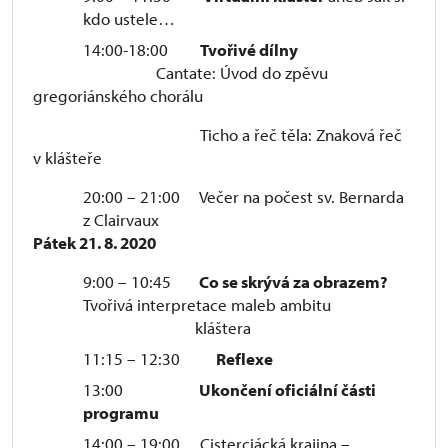
kdo ustele…
14:00-18:00
Tvořivé dílny
Cantate: Úvod do zpěvu
gregoriánského chorálu
Ticho a řeč těla: Znaková řeč
v klášteře
20:00 – 21:00 Večer na počest sv. Bernarda
z Clairvaux
Pátek 21. 8. 2020
9:00 – 10:45
Co se skrývá za obrazem?
Tvořivá interpretace maleb ambitu
kláštera
11:15 – 12:30
Reflexe
13:00
Ukončení oficiální části
programu
14:00 – 19:00 Cisterciácká krajina –