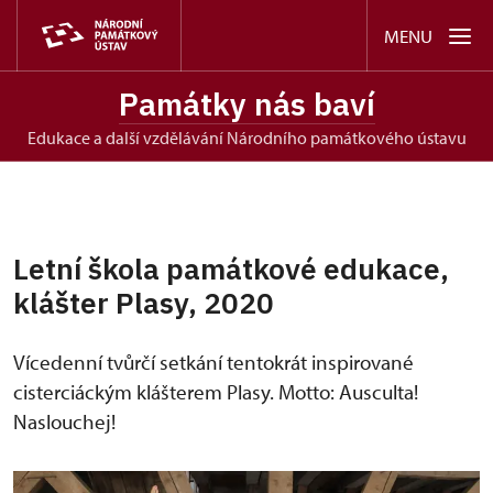
MENU
Památky nás baví
edukace a další vzdělávání Národního památkového ústavu
Letní škola památkové edukace,
klášter Plasy, 2020
Vícedenní tvůrčí setkání tentokrát inspirované
cisterciáckým klášterem Plasy. Motto: Ausculta!
Naslouchej!