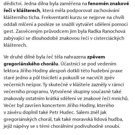
dědictví. Jedna dílna byla zaměřena na
fenomén znakové
řeči v klášterech
, která měla podporovat zachovávání
klášterního ticha. Frekventanti kurzu se nejprve na chvíli
oddali mlčení a posléze se snažili vytvářet sdělení pomocí
gest. Zasvěceným průvodcem jim byla Radka Ranochová
zabývající se dlouhodobě znakovou řečí v cisterciáckých
klášterech.
Ve druhé dílně byla řeč těla nahrazena
zpěvem
gregoriánského chorálu
. Účastníci se pod vedením
lektora Jiřího Hodiny alespoň dotkli této hudební praxe
staré jedno a půl tisíciletí a pokusili se nacvičit zpěv
večerních nešpor. Ty skutečně v klášteře zazněly v rámci
večerního programu. Vytvořené skupiny současně také
znakovaly ostatním krátká sdělení ve znakové řeči mnichů.
Večer byl završen koncertem Jiřího Hodiny, kterého
v závěru doplnil také Petr Hudec. Sálem zněl jak
gregoriánských chorál, tak také moravská lidová hudba,
jejíž nápěvy se s těmi chorálními podivuhodně snoubí.