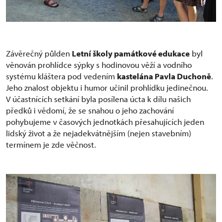
Závěrečný půlden
Letní školy památkové edukace
byl
věnován prohlídce sýpky s hodinovou věží a vodního
systému kláštera pod vedením
kastelána Pavla Duchoně
.
Jeho znalost objektu i humor učinil prohlídku jedinečnou.
V účastnících setkání byla posílena úcta k dílu našich
předků i vědomí, že se snahou o jeho zachování
pohybujeme v časových jednotkách přesahujících jeden
lidský život a že nejadekvátnějším (nejen stavebním)
termínem je zde věčnost.