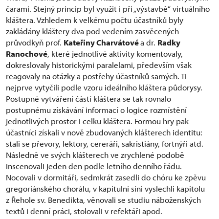
čarami. Stejný princip byl využit i při „výstavbě“ virtuálního
kláštera. Vzhledem k velkému počtu účastníků byly
zakládány kláštery dva pod vedením zasvěcených
průvodkyň prof.
Kateřiny Charvátové
a dr.
Radky
Ranochové
, které jednotlivé aktivity komentovaly,
dokreslovaly historickými paralelami, především však
reagovaly na otázky a postřehy účastníků samých. Ti
nejprve vytyčili podle vzoru ideálního kláštera půdorysy.
Postupné vytváření částí kláštera se tak rovnalo
postupnému získávání informací o logice rozmístění
jednotlivých prostor i celku kláštera. Formou hry pak
účastníci získali v nově zbudovaných klášterech identitu:
stali se převory, lektory, cereráři, sakristiány, fortnýři atd.
Následně ve svých klášterech ve zrychlené podobě
inscenovali jeden den podle letního denního řádu.
Nocovali v dormitáři, sedmkrát zasedli do chóru ke zpěvu
gregoriánského chorálu, v kapitulní síni vyslechli kapitolu
z Řehole sv. Benedikta, věnovali se studiu náboženských
textů i denní práci, stolovali v refektáři apod.