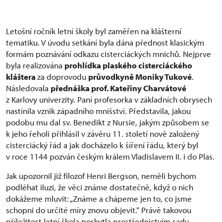
Letošní ročník letní školy byl zaměřen na klášterní
tematiku. V úvodu setkání byla dána přednost klasickým
formám poznávání odkazu cisterciáckých mnichů. Nejprve
byla realizována
prohlídka plaského cisterciáckého
kláštera
za doprovodu
průvodkyně Moniky Tukové
.
Následovala
přednáška prof. Kateřiny Charvátové
z Karlovy univerzity. Paní profesorka v základních obrysech
nastínila vznik západního mnišství. Představila, jakou
podobu mu dal sv. Benedikt z Nursie, jakým způsobem se
k jeho řeholi přihlásil v závěru 11. století nově založený
cisterciácký řád a jak docházelo k šíření řádu, který byl
v roce 1144 pozván českým králem Vladislavem II. i do Plas.
Jak upozornil již filozof Henri Bergson, neměli bychom
podléhat iluzi, že věci známe dostatečně, když o nich
dokážeme mluvit: „Známe a chápeme jen to, co jsme
schopni do určité míry znovu objevit.“ Právě takovou
příležitost letní škola poskytla prostřednictvím sady