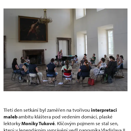
Třetí den setkání byl zaměřen na tvořivou
interpretaci
maleb
ambitu kláštera pod vedením domácí, plaské
lektorky
Moniky Tukové
. Klíčovým pojmem se stal sen,
který v legendárním vyprávění vedl panovníka Vladislava II.