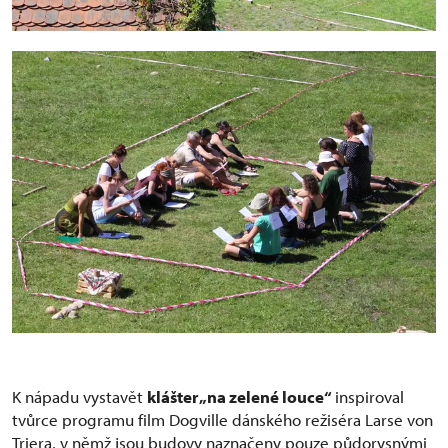
K nápadu vystavět
klášter „na zelené louce“
inspiroval
tvůrce programu film Dogville dánského režiséra Larse von
Triera, v němž jsou budovy naznačeny pouze půdorysnými